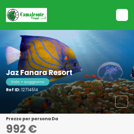
Jaz Fanara Resort
Volo + soggiorno
Ref ID:
12714514
Prezzo per persona Da
992 €