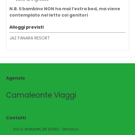
N.B. Il bambino NON ha mai l’extra bed, ma viene
contemplato nel letto coi genitori
Alloggi previsti
JAZ FANARA RESORT
Agenzia
Camaleonte Viaggi
Contatti
Via G. Matteotti, 38 20082 - Binasco