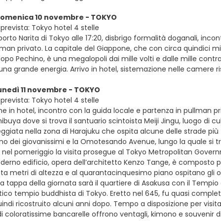
 domenica 10 novembre - TOKYO
prevista: Tokyo hotel 4 stelle
oporto Narita di Tokyo alle 17:20, disbrigo formalità doganali, inco
man privato. La capitale del Giappone, che con circa quindici mi
po Pechino, è una megalopoli dai mille volti e dalle mille contra
una grande energia. Arrivo in hotel, sistemazione nelle camere 
lunedì 11 novembre - TOKYO
prevista: Tokyo hotel 4 stelle
e in hotel, incontro con la guida locale e partenza in pullman pr
hibuya dove si trova il santuario scintoista Meiji Jingu, luogo di c
eggiata nella zona di Harajuku che ospita alcune delle strade pi
o dei giovanissimi e la Omotesando Avenue, lungo la quale si tr
e nel pomeriggio la visita prosegue al Tokyo Metropolitan Governm
moderno edificio, opera dell’architetto Kenzo Tange, è composto 
a metri di altezza e al quarantacinquesimo piano ospitano gli os
ima tappa della giornata sarà il quartiere di Asakusa con il Tempio
antico tempio buddhista di Tokyo. Eretto nel 645, fu quasi com
ndi ricostruito alcuni anni dopo. Tempo a disposizione per visit
 coloratissime bancarelle offrono ventagli, kimono e souvenir di 