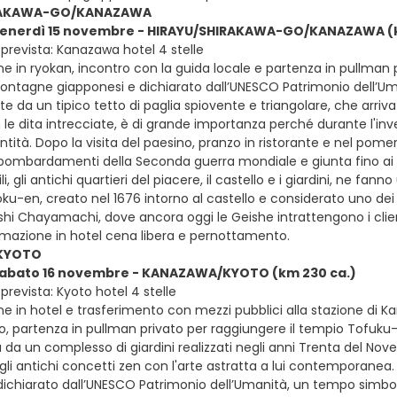
RAKAWA-GO/KANAZAWA
 venerdì 15 novembre - HIRAYU/SHIRAKAWA-GO/KANAZAWA (k
prevista: Kanazawa hotel 4 stelle
e in ryokan, incontro con la guida locale e partenza in pullman pr
ontagne giapponesi e dichiarato dall’UNESCO Patrimonio dell’Uman
e da un tipico tetto di paglia spiovente e triangolare, che arriv
le dita intrecciate, è di grande importanza perché durante l'inve
ntità. Dopo la visita del paesino, pranzo in ristorante e nel 
ombardamenti della Seconda guerra mondiale e giunta fino ai no
li, gli antichi quartieri del piacere, il castello e i giardini, ne fan
ku-en, creato nel 1676 intorno al castello e considerato uno dei tr
shi Chayamachi, dove ancora oggi le Geishe intrattengono i client
emazione in hotel cena libera e pernottamento.
KYOTO
 sabato 16 novembre - KANAZAWA/KYOTO (km 230 ca.)
prevista: Kyoto hotel 4 stelle
ne in hotel e trasferimento con mezzi pubblici alla stazione di K
ivo, partenza in pullman privato per raggiungere il tempio Tofuku-
 da un complesso di giardini realizzati negli anni Trenta del Nove
li antichi concetti zen con l'arte astratta a lui contemporanea. 
, dichiarato dall’UNESCO Patrimonio dell’Umanità, un tempo simbol