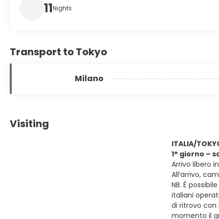
11
Nights
Transport to Tokyo
Milano
Visiting
ITALIA/TOKY
1° giorno – 
Arrivo libero 
All’arrivo, ca
NB. È possibil
italiani oper
di ritrovo con
momento il gr