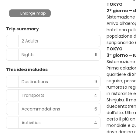
TOKYO
2° giorno –
Enlarge map
Sistemazione 
Arrivo all’aer
Trip summary
hotel con pull
popolazione do
2 Adults
sprigionando 
TOKYO
Nights
11
3° giorno – 
Sistemazione 
Prima colazion
This idea includes
quartiere di S
seguire, pass
Destinations
9
rumoroso regn
in ristorante 
Transports
4
Shinjuku. Il 
duecentotrent
Accommodations
6
dall’alto. Ult
certo il più 
Activities
4
mondiale e qui
dove decine di