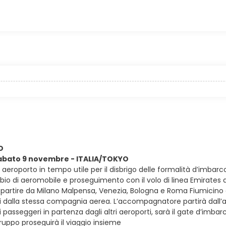
O
sabato 9 novembre - ITALIA/TOKYO
in aeroporto in tempo utile per il disbrigo delle formalità d’imbar
mbio di aeromobile e proseguimento con il volo di linea Emirates
e partire da Milano Malpensa, Venezia, Bologna e Roma Fiumicino con
ati dalla stessa compagnia aerea. L’accompagnatore partirà dall’
 i passeggeri in partenza dagli altri aeroporti, sarà il gate d’imba
uppo proseguirà il viaggio insieme