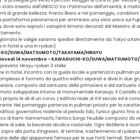
Si prosegue poi verso il piccolo villaggio di Oshino, per visitare
è stato inserito dall'UNESCO tra i Patrimonio dell’Umanità, è mo
mi di grande bellezza. Pranzo libero e nel pomeriggio, condizioni
 piattaforma panoramica per ammirare una vista unica sul Fujisan
, dove sono esposti i variopinti kimono decorati dal Maestro di art
ttamento.
 giornata le valigie saranno spedite direttamente da Tokyo a Kan
 in hotel e una in ryokan)
-KO/SUWA/MATSUMOTO/TAKAYAMA/HIRAYU
 giovedì 14 novembre - KAWAGUCHI-KO/SUWA/MATSUMOTO/
prevista: Hirayu ryokan 3 stelle
e in hotel, incontro con la guida locale e partenza in pullman pr
 complesso è formato da quattro edifici separati e divisi in due grup
nferiore, composto dal santuario della primavera e dal santuario 
umoto sviluppatasi intorno al monumentale Karasujo, il Castello d
roprio le ali di un corvo. L’edificio risale al XVI secolo ed è cons
orante. Nel pomeriggio partenza in pullman privato per la caratter
edificio governativo risalente al periodo Edo, l’unico giunto fino 
rico di Kami-Sannomachi, l’antico borgo feudale composto da ve
illerie di sakè, la bevanda alcolica nazionale. Ogni distilleria è ri
sopra alla porta d’ingresso. Al termine, trasferimento al ryokan
ana delle alpi giapponesi famosa per le sue fonti termali. Sist