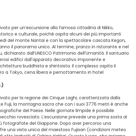
ivato per un’escursione alla famosa cittadina di Nikko,
torico e culturale, poiché ospita alcuni dei più importanti
i piedi del monte Nantai e con la spettacolare cascata Kegon,
ranno il panorama unico. Al termine, pranzo in ristorante e nel
 dichiarato dall’UNESCO Patrimonio dell’Umanità. Il santuario
rosi edifici dall'apparato decorativo imponente e
hitettura buddhista e shintoista. Il complesso ospita il
ro a Tokyo, cena libera e pernottamento in hotel
.)
ivato per la regione dei Cinque Laghi, caratterizzata dalla
te Fuji, la montagna sacra che con i suoi 3776 metri è anche
nografiche del Paese. Nelle giornate limpide è possibile
specchio rovesciato. L’escursione prevede una prima sosta al
iù fotografate del Giappone. Dopo aver percorso una
offre una vista unica del maestoso Fujisan (condizioni meteo