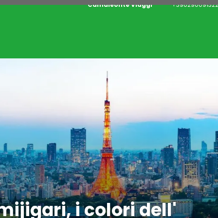
Camaleonte Viaggi
+390290091322
igari, i colori dell'