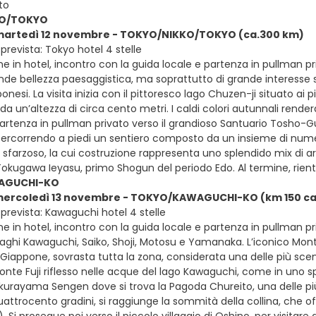
to
KO/TOKYO
 martedì 12 novembre - TOKYO/NIKKO/TOKYO (ca.300 km)
prevista: Tokyo hotel 4 stelle
e in hotel, incontro con la guida locale e partenza in pullman pr
ande bellezza paesaggistica, ma soprattutto di grande interesse s
onesi. La visita inizia con il pittoresco lago Chuzen-ji situato a
da un’altezza di circa cento metri. I caldi colori autunnali rende
artenza in pullman privato verso il grandioso Santuario Tosho-Gu,
percorrendo a piedi un sentiero composto da un insieme di nume
sfarzoso, la cui costruzione rappresenta uno splendido mix di arc
okugawa Ieyasu, primo Shogun del periodo Edo. Al termine, rient
AGUCHI-KO
 mercoledì 13 novembre - TOKYO/KAWAGUCHI-KO (km 150 ca
prevista: Kawaguchi hotel 4 stelle
e in hotel, incontro con la guida locale e partenza in pullman pr
laghi Kawaguchi, Saiko, Shoji, Motosu e Yamanaka. L’iconico Mon
l Giappone, sovrasta tutta la zona, considerata una delle più sce
onte Fuji riflesso nelle acque del lago Kawaguchi, come in uno 
akurayama Sengen dove si trova la Pagoda Chureito, una delle p
quattrocento gradini, si raggiunge la sommità della collina, che 