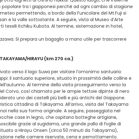
 gli otto laghetti di Oshino Hakkai. Questo luogo, che insieme
lto popolare tra i giapponesi perché ad ogni cambio di stagione
 meteo permettendo, a bordo della Funicolare del Mt.Fuji si
 e la valle sottostante. A seguire, vista al Museo d’Arte
i tessili Itchiku Kubota. Al termine, sistemazione in hotel,
azawa. Si prepara un bagaglio a mano utile per trascorrere
TAKAYAMA/HIRAYU (km 270 ca.)
ivato verso il lago Suwa per visitare l’omonimo santuario
pi: il santuario superiore, situato in prossimità delle colline e
dell’autunno. Al termine della visita proseguimento verso la
el Corvo, così chiamato per le ampie tettoie dipinte di nero
iderato uno dei castelli più belli e più antichi del Giappone.
istica cittadina di Takayama. All’arrivo, visita del Takayama
a noi nella sua forma originale. A seguire, passeggiata nel
cchie case in legno, che ospitano botteghe artigiane,
conoscibile grazie al sugidama, una grande palla di foglie di
 situato a Hirayu Onsen (circa 50 minuti da Takayama),
emazione nelle camere riservate, cena e pernottamento.