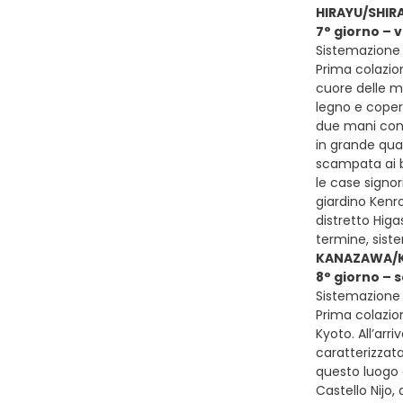
HIRAYU/SHI
7° giorno –
Sistemazione 
Prima colazion
cuore delle m
legno e copert
due mani con 
in grande qua
scampata ai b
le case signori
giardino Kenro
distretto Higa
termine, sist
KANAZAWA/
8° giorno –
Sistemazione 
Prima colazio
Kyoto. All’arr
caratterizzata
questo luogo g
Castello Nijo