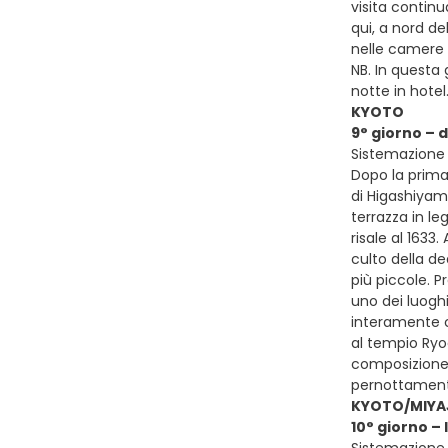
visita contin
qui, a nord de
nelle camere 
NB. In questa
notte in hotel
KYOTO
9° giorno –
Sistemazione p
Dopo la prima 
di Higashiyam
terrazza in le
risale al 1633
culto della de
più piccole. P
uno dei luoghi
interamente co
al tempio Ryoa
composizione 
pernottament
KYOTO/MIYA
10° giorno 