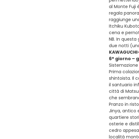
permettendo). 
al Monte Fuji 
regala panora
raggiunge una
Itchiku Kubota
cena e perno
NB. In questa
due notti (una
KAWAGUCHI
6° giorno –
Sistemazione 
Prima colazion
shintoista. Il
il santuario i
città di Mats
che sembrano p
Pranzo in rist
Jinya, antico 
quartiere sto
osterie e dist
cedro appesa 
località mont