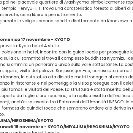
ua poi nel piacevole quartiere di Arashiyama, simbolicamente r
l tempio Tenryu-ji, si trova una caratteristica foresta di alberi di
riservate, cena libera e pernottamento.
 giornata le valigie saranno spedite direttamente da Kanazawa a 
.
 domenica 17 novembre - KYOTO
revista: Kyoto hotel 4 stelle
colazione in hotel, incontro con la guida locale per proseguire la 
a sulla cui sommità si trova il complesso buddhista Kiyomizu-der
gno si ammira un panorama unico sulla valle sottostante. La costr
. A seguire, visita del palazzo Sanjusangen-do, conosciuto come il
a Kannon, la cui statua alta diciotto metri troneggia al centro 
ranzo in ristorante e nel pomeriggio la visita prosegue con il ce
 più famosi e visitati del Paese. La struttura è stata inserita del
perto da foglie d’oro zecchino, è la replica esatta dell’edificio o
n-ji, anch’esso inserito tra i Patrimoni dell’Umanità UNESCO, la cu
formata da quindici rocce che sembrano andare alla deriva in un
o.
JIMA/HIROSHIMA/KYOTO
– lunedì 18 novembre - KYOTO/MIYAJIMA/HIROSHIMA/KYOTO