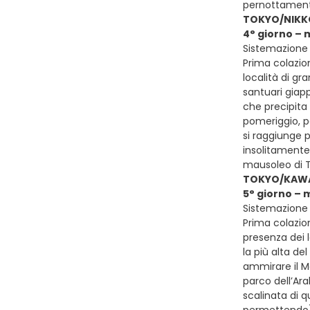
pernottamen
TOKYO/NIK
4° giorno –
Sistemazione 
Prima colazion
località di gr
santuari giapp
che precipita 
pomeriggio, p
si raggiunge 
insolitamente 
mausoleo di T
TOKYO/KAW
5° giorno –
Sistemazione 
Prima colazion
presenza dei 
la più alta de
ammirare il M
parco dell’Ar
scalinata di 