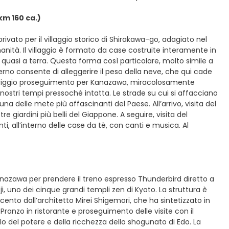
m 160 ca.)
ivato per il villaggio storico di Shirakawa-go, adagiato nel
ità. Il villaggio è formato da case costruite interamente in
a quasi a terra. Questa forma così particolare, molto simile a
rno consente di alleggerire il peso della neve, che qui cade
pomeriggio proseguimento per Kanazawa, miracolosamente
stri tempi pressoché intatta. Le strade su cui si affacciano
no una delle mete più affascinanti del Paese. All’arrivo, visita del
e giardini più belli del Giappone. A seguire, visita del
i, all’interno delle case da tè, con canti e musica. Al
anazawa per prendere il treno espresso Thunderbird diretto a
ji, uno dei cinque grandi templi zen di Kyoto. La struttura è
cento dall’architetto Mirei Shigemori, che ha sintetizzato in
Pranzo in ristorante e proseguimento delle visite con il
o del potere e della ricchezza dello shogunato di Edo. La