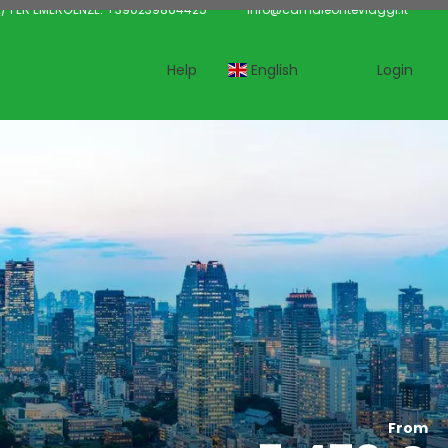
/ PER EMERGENZE: +390239864425
info@camaleonteviaggi.it
Help
English
Login
From