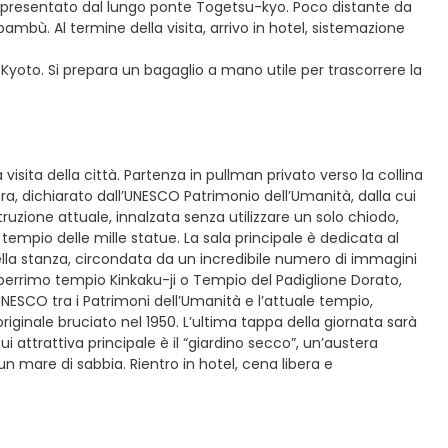
appresentato dal lungo ponte Togetsu-kyo. Poco distante da
 bambù. Al termine della visita, arrivo in hotel, sistemazione
Kyoto. Si prepara un bagaglio a mano utile per trascorrere la
visita della città. Partenza in pullman privato verso la collina
a, dichiarato dall’UNESCO Patrimonio dell’Umanità, dalla cui
uzione attuale, innalzata senza utilizzare un solo chiodo,
 tempio delle mille statue. La sala principale è dedicata al
della stanza, circondata da un incredibile numero di immagini
leberrimo tempio Kinkaku-ji o Tempio del Padiglione Dorato,
l’UNESCO tra i Patrimoni dell’Umanità e l’attuale tempio,
riginale bruciato nel 1950. L’ultima tappa della giornata sarà
i attrattiva principale è il “giardino secco”, un’austera
 mare di sabbia. Rientro in hotel, cena libera e