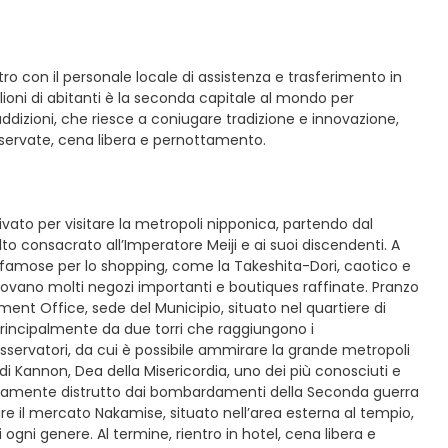
ntro con il personale locale di assistenza e trasferimento in
lioni di abitanti è la seconda capitale al mondo per
ddizioni, che riesce a coniugare tradizione e innovazione,
riservate, cena libera e pernottamento.
ivato per visitare la metropoli nipponica, partendo dal
ulto consacrato all’Imperatore Meiji e ai suoi discendenti. A
ù famose per lo shopping, come la Takeshita-Dori, caotico e
ovano molti negozi importanti e boutiques raffinate. Pranzo
ent Office, sede del Municipio, situato nel quartiere di
principalmente da due torri che raggiungono i
servatori, da cui è possibile ammirare la grande metropoli
 di Kannon, Dea della Misericordia, uno dei più conosciuti e
pletamente distrutto dai bombardamenti della Seconda guerra
are il mercato Nakamise, situato nell’area esterna al tempio,
ogni genere. Al termine, rientro in hotel, cena libera e