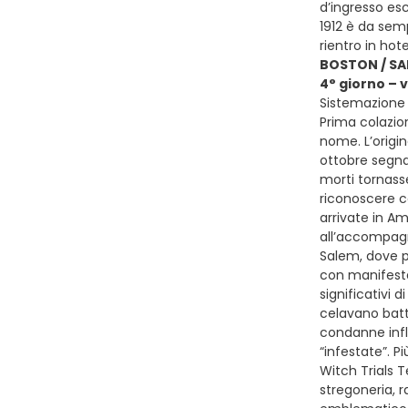
d’ingresso esc
1912 è da semp
rientro in ho
BOSTON / SA
4° giorno – 
Sistemazione p
Prima colazion
nome. L’origin
ottobre segnav
morti tornass
riconoscere co
arrivate in A
all’accompagn
Salem, dove p
con manifestaz
significativi 
celavano batta
condanne infl
“infestate”. P
Witch Trials 
stregoneria, r