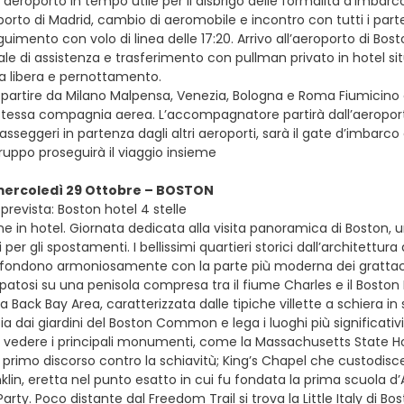
in aeroporto in tempo utile per il disbrigo delle formalità d’imbar
oporto di Madrid, cambio di aeromobile e incontro con tutti i parte
uimento con volo di linea delle 17:20. Arrivo all’aeroporto di Bosto
ale di assistenza e trasferimento con pullman privato in hotel si
na libera e pernottamento.
e partire da Milano Malpensa, Venezia, Bologna e Roma Fiumicino con v
 stessa compagnia aerea. L’accompagnatore partirà dall’aeroporto
passeggeri in partenza dagli altri aeroporti, sarà il gate d’imbarco
uppo proseguirà il viaggio insieme
 mercoledì 29 Ottobre – BOSTON
revista: Boston hotel 4 stelle
e in hotel. Giornata dedicata alla visita panoramica di Boston, u
 per gli spostamenti. I bellissimi quartieri storici dall’architettura
i fondono armoniosamente con la parte più moderna dei grattacieli
patosi su una penisola compresa tra il fiume Charles e il Boston H
 Back Bay Area, caratterizzata dalle tipiche villette a schiera in s
ia dai giardini del Boston Common e lega i luoghi più significativi
vedere i principali monumenti, come la Massachusetts State Ho
 primo discorso contro la schiavitù; King’s Chapel che custodisce 
klin, eretta nel punto esatto in cui fu fondata la prima scuola d
arty. Poco distante dal Freedom Trail si trova la Little Italy di Bos