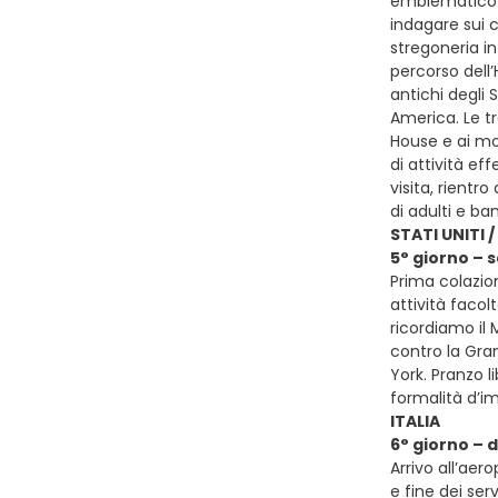
emblematico è
indagare sui c
stregoneria i
percorso dell’
antichi degli S
America. Le t
House e ai mol
di attività ef
visita, rientr
di adulti e ba
STATI UNITI /
5° giorno – 
Prima colazio
attività facolt
ricordiamo il 
contro la Gran
York. Pranzo l
formalità d’im
ITALIA
6° giorno –
Arrivo all’aer
e fine dei serv