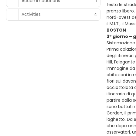
Accommodations
1
festa le strad
pranzo libero.
Activities
4
nord-ovest del
il M.I.T., il 
BOSTON
3° giorno – 
Sistemazione p
Prima colazio
degli itinerar
Hill, l’elegan
immagine da ca
abitazioni in 
fiori sui dava
acciottolata c
itinerario di
partire dalla 
sono battuti n
Garden, il pri
laghetto. Da B
che dopo anni 
osservatori, u