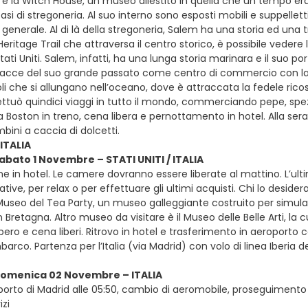
 la Witch House, un museo allestito in quella che un tempo era 
asi di stregoneria. Al suo interno sono esposti mobili e suppellett
n generale. Al di là della stregoneria, Salem ha una storia ed un
Heritage Trail che attraversa il centro storico, è possibile vedere l
tati Uniti. Salem, infatti, ha una lunga storia marinara e il suo port
racce del suo grande passato come centro di commercio con la 
i che si allungano nell’oceano, dove è attraccata la fedele ricos
fettuò quindici viaggi in tutto il mondo, commerciando pepe, spezi
o a Boston in treno, cena libera e pernottamento in hotel. Alla se
mbini a caccia di dolcetti.
 ITALIA
sabato 1 Novembre – STATI UNITI / ITALIA
ne in hotel. Le camere dovranno essere liberate al mattino. L’ul
ative, per relax o per effettuare gli ultimi acquisti. Chi lo desider
Museo del Tea Party, un museo galleggiante costruito per simulare 
 Bretagna. Altro museo da visitare è il Museo delle Belle Arti, l
ibero e cena liberi. Ritrovo in hotel e trasferimento in aeroporto c
barco. Partenza per l’Italia (via Madrid) con volo di linea Iberia 
 domenica 02 Novembre – ITALIA
oporto di Madrid alle 05:50, cambio di aeromobile, proseguimento con
izi