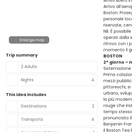
Arrivo libero 
Arrivo all’aer
Boston. Proseg
personale loc
riservate, ce
NB. È possibil
operati dalla
Enlarge map
ritrovo con i 
momento il gr
Trip summary
BOSTON
2° giorno –
2 Adults
Sistemazione p
Prima colazion
Nights
4
mezzi pubblici
pittoreschi, s
urbano, svilup
This idea includes
la più moderna
rouge che iniz
Destinations
2
tempo stesso 
pronunciato il
Transports
4
Benjamin Fran
il Boston Tea P