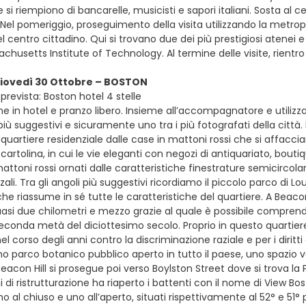
e si riempiono di bancarelle, musicisti e sapori italiani. Sosta al 
 Nel pomeriggio, proseguimento della visita utilizzando la metrop
 centro cittadino. Qui si trovano due dei più prestigiosi atenei e
Massachusetts Institute of Technology. Al termine delle visite, rient
giovedì 30 Ottobre – BOSTON
revista: Boston hotel 4 stelle
ne in hotel e pranzo libero. Insieme all’accompagnatore e utilizz
i più suggestivi e sicuramente uno tra i più fotografati della cit
te quartiere residenziale dalle case in mattoni rossi che si affacc
rtolina, in cui le vie eleganti con negozi di antiquariato, bouti
mattoni rossi ornati dalle caratteristiche finestrature semicircola
nzali. Tra gli angoli più suggestivi ricordiamo il piccolo parco di
he riassume in sé tutte le caratteristiche del quartiere. A Beacon H
 quasi due chilometri e mezzo grazie al quale è possibile compren
seconda metà del diciottesimo secolo. Proprio in questo quartiere 
el corso degli anni contro la discriminazione raziale e per i diritti
mo parco botanico pubblico aperto in tutto il paese, uno spazio 
eacon Hill si prosegue poi verso Boylston Street dove si trova la 
di ristrutturazione ha riaperto i battenti con il nome di View Bo
no al chiuso e uno all’aperto, situati rispettivamente al 52° e 51