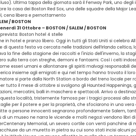
luso). Ultima tappa della giornata sarà il Fenway Park, uno degli 
re la casa dei Boston Red Sox, una delle squadre della Major Leag
tel, cena libera e pernottamento
LEM / BOSTON
venerdì 31 Ottobre – BOSTON / SALEM / BOSTON
revista: Boston hotel 4 stelle
e in hotel e pranzo libero. Oggi in tutti gli Stati Uniti si celebra
e di questa festa va cercata nelle tradizioni dell’Irlanda celtica, 
a la fine della stagione dei raccolti e l'inizio dell'inverno, la s
ero sulla terra con streghe, demoni e fantasmi. Così i celti indo
me esseri umani e allontanare gli spiriti malvagi responsabili dei
merica insieme agli emigrati e qui nel tempo hanno trovato il lor
atore si parte dalla North Station a bordo del treno locale per r
er tutto il mese di ottobre si svolgono gli Haunted Happenings, 
ioni, mercatini, balli in maschera e spettacoli. Arrivo a destinaz
di questa località, tristemente famosa per i tragici processi alla st
glie per il potere e per la proprietà, che sfociarono in una vera
itte a persone innocenti segnarono profondamente Salem, tanto 
iù di un museo ne narra le vicende e molti negozi vendono libri di
TerCentenary Memorial, un severo cortile con venti panchine di
acchiuse da un muretto in pietra su cui sono stati incisi alcuni pa