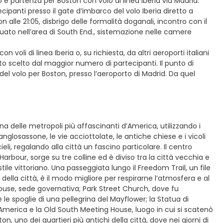
co e partenza per Boston con volo di linea Iberia via Madrid.
cipanti presso il gate d’imbarco del volo Iberia diretto a
n alle 21:05, disbrigo delle formalità doganali, incontro con il
tuato nell’area di South End., sistemazione nelle camere
oli di linea Iberia o, su richiesta, da altri aeroporti italiani
 scelto dal maggior numero di partecipanti. Il punto di
 del volo per Boston, presso l’aeroporto di Madrid. Da quel
na delle metropoli più affascinanti d’America, utilizzando i
 anglosassone, le vie acciottolate, le antiche chiese e i vicoli
, regalando alla città un fascino particolare. Il centro
arbour, sorge su tre colline ed è diviso tra la città vecchia e
tile vittoriano. Una passeggiata lungo il Freedom Trail, un file
 della città, è il modo migliore per respirarne l’atmosfera e al
use, sede governativa; Park Street Church, dove fu
le spoglie di una pellegrina del Mayflower; la Statua di
’America e la Old South Meeting House, luogo in cui si scatenò
ton, uno dei quartieri più antichi della città, dove nei giorni di