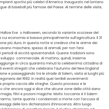
impianti sportivi più celebri d’America. Inaugurato nel lontano
ue di baseball più famose del Paese. Al termine delle visite,
 All Hallow Eve o Halloween, secondo la variante scozzese del
la cui economia si basava principalmente sull’agricoltura. Il 31
tagione più dura. In questa notte si credeva che le anime dei
ssavano maschere, spesso di animali, per non farsi
 periodi di siccità spaventandoli. Queste tradizioni sono
o sviluppo commerciale. Al mattino, quindi, insieme
aggiunge in circa quaranta minuti la celeberrima cittadina di
gli eventi stregati che celebrano l’autunno del New England
ione e passeggiando tra le strade di Salem, visita ai luoghi più
regoneria del 1692. In realtà quei terribili avvenimenti
 e propria caccia alle streghe. Questo processo e le
che ancora oggi si dice che alcune zone della città siano
 magia, filtri e pozioni magiche. Molto toccante è il Salem
 marmo, tante quante i condannati a morte con l’accusa di
ssaggi delle loro dichiarazioni d’innocenza. Altro luogo