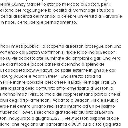
celebre Quincy Market, lo storico mercato di Boston, per il
olitana per raggiungere la località di Cambridge situata a
 centri di ricerca del mondo: la celebre Università di Harvard e
ro in hotel, cena libera e pernottamento.
ando i mezzi pubblici, la scoperta di Boston prosegue con uno
tà. Partendo dal Boston Common si risale la collina di Beacon
iano su vie acciottolate illuminate da lampioni a gas. Una vera
que alla moda e piccoli caffè si alternano a splendide
ri, i cosiddetti bow windows, da scale esterne in ghisa e dai
 Louisburg Square e Acorn Street, una stretta stradina
ill è inoltre possibile percorrere il Black Heritage Trail, un
dere la storia della comunità afro-americana di Boston, a
hanno infatti vissuto molti dei rappresentanti politici che si
 civili degli afro-americani. Accanto a Beacon Hill c’è il Public
verde nel centro urbano realizzato intorno ad un bellissimo
Prudential Tower, il secondo grattacielo più alto di Boston,
ston. Inaugurato a giugno 2023, il View Boston dispone di due
° piano, che regalano un panorama a 360° sulla città (biglietto