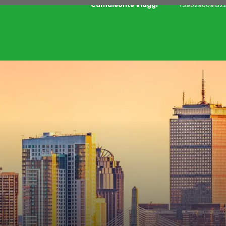
Camaleonte Viaggi
+390290091322