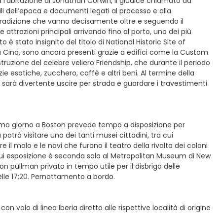
l’abitazione di Jonathan Corwin, il giudice chiamato ad
ili dell’epoca e documenti legati al processo e alla
a tradizione che vanno decisamente oltre e seguendo il
e attrazioni principali arrivando fino al porto, uno dei più
o è stato insignito del titolo di National Historic Site of
Cina, sono ancora presenti grazie a edifici come la Custom
truzione del celebre veliero Friendship, che durante il periodo
e esotiche, zucchero, caffè e altri beni. Al termine della
ra sarà divertente uscire per strada e guardare i travestimenti
timo giorno a Boston prevede tempo a disposizione per
a potrà visitare uno dei tanti musei cittadini, tra cui
il molo e le navi che furono il teatro della rivolta dei coloni
a cui esposizione è seconda solo al Metropolitan Museum di New
on pullman privato in tempo utile per il disbrigo delle
delle 17:20. Pernottamento a bordo.
 volo di linea Iberia diretto alle rispettive località di origine