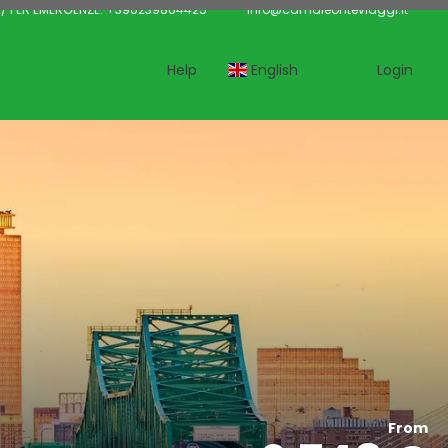
/ PER EMERGENZE: +390239864425
info@camaleonteviaggi.it
Help
English
Login
From