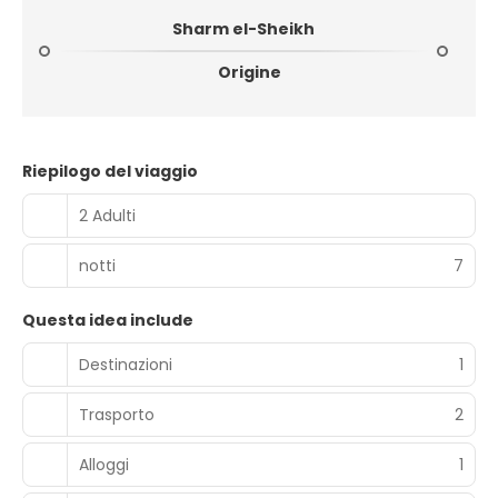
Sharm el-Sheikh
Origine
Riepilogo del viaggio
2 Adulti
notti
7
Questa idea include
Destinazioni
1
Trasporto
2
Alloggi
1