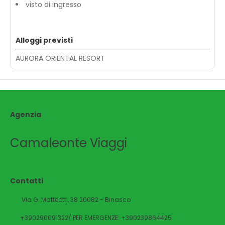
visto di ingresso
Alloggi previsti
AURORA ORIENTAL RESORT
Agenzia
Camaleonte Viaggi
Contatti
Via G. Matteotti, 38 20082 - Binasco
+390290091322/ PER EMERGENZE: +390239864425