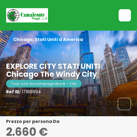
Chicago, Stati Uniti d'America
EXPLORE CITY STATI UNITI
Chicago The Windy City
Tour con Accompagnatore - City
Ref ID:
17188894
Prezzo per persona Da
2.660 €