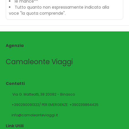
le mance**
Tutto quanto non espressamente indicato alla
voce "la quota comprende".
Agenzia
Camaleonte Viaggi
Contatti
Via G. Matteotti, 38 20082 - Binasco
+390290091322/ PER EMERGENZE: +390239864425
info@camaleonteviaggi.it
Link Utili